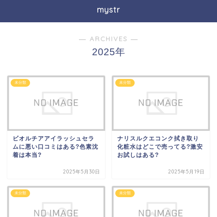
mystr
― ARCHIVES ―
2025年
未分類
未分類
ビオルチアアイラッシュセラ
ナリスルクエコンク拭き取り
ムに悪い口コミはある?色素沈
化粧水はどこで売ってる?激安
着は本当?
お試しはある?
2025年5月30日
2025年5月19日
未分類
未分類