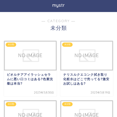
mystr
― CATEGORY ―
未分類
未分類
未分類
ビオルチアアイラッシュセラ
ナリスルクエコンク拭き取り
ムに悪い口コミはある?色素沈
化粧水はどこで売ってる?激安
着は本当?
お試しはある?
2025年5月30日
2025年5月19日
未分類
未分類